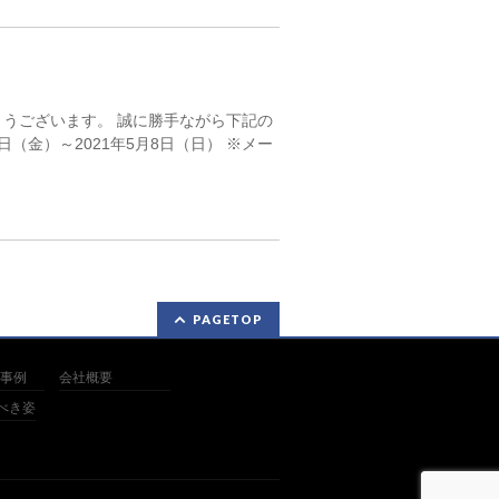
うございます。 誠に勝手ながら下記の
日（金）～2021年5月8日（日） ※メー
PAGETOP
事例
会社概要
べき姿