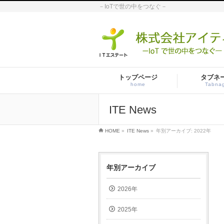
－IoTで世の中をつなぐ－
トップページ
タブネ
home
Tabna
ITE News
HOME
»
ITE News
»
年別アーカイブ: 2022年
年別アーカイブ
2026年
2025年