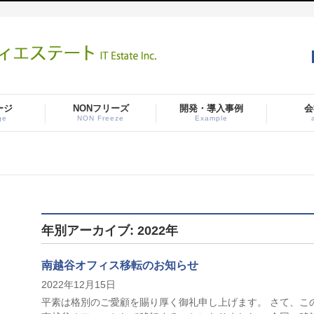
ージ
NONフリーズ
開発・導入事例
会
ge
NON Freeze
Example
年別アーカイブ: 2022年
南越谷オフィス移転のお知らせ
2022年12月15日
平素は格別のご愛顧を賜り厚く御礼申し上げます。 さて、こ