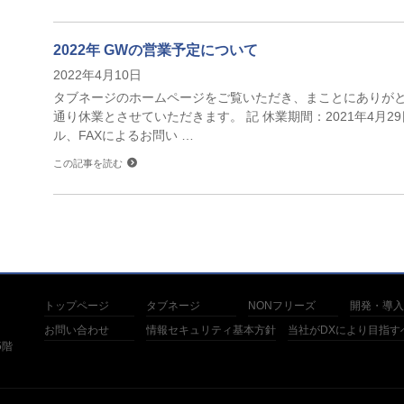
2022年 GWの営業予定について
2022年4月10日
タブネージのホームページをご覧いただき、まことにありがと
通り休業とさせていただきます。 記 休業期間：2021年4月29
ル、FAXによるお問い …
この記事を読む
トップページ
タブネージ
NONフリーズ
開発・導入
お問い合わせ
情報セキュリティ基本方針
当社がDXにより目指す
5階